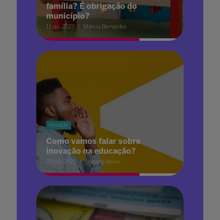
família? É obrigação do
município?
11 jan. 2023
Márcia Bernardes
Inovação
Como vamos falar sobre
inovação na educação?
09 jan. 2023
Luciano Meira