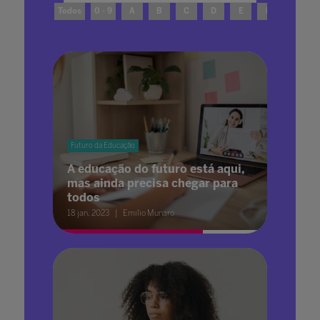
Todos
0 - 9
A
B
C
D
E
F
G
Futuro da Educação
A educação do futuro está aqui,
mas ainda precisa chegar para
todos
18 jan. 2023
Emilio Munaro