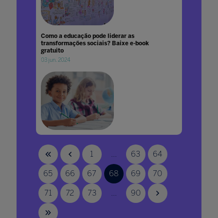
Como a educação pode liderar as
transformações sociais? Baixe e-book
gratuito
03 jun. 2024
Como a escola lida com o trauma e constrói
perspectivas de futuro com os jovens
1
...
63
64
20 dez. 2021
65
66
67
68
69
70
71
72
73
...
90