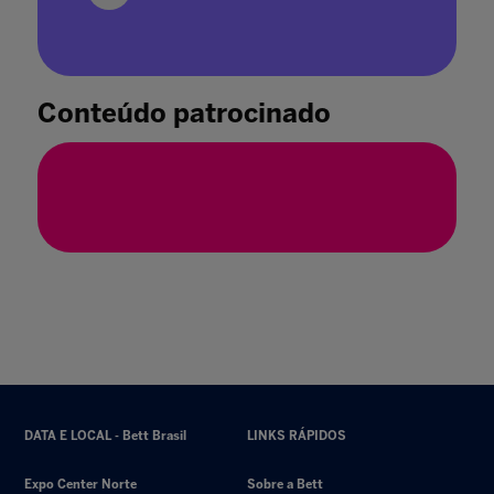
Como a inteligência artificial redefine o
papel do professor no ensino superior?
31 mar. 2026
Conteúdo patrocinado
DATA E LOCAL - Bett Brasil
LINKS RÁPIDOS
Expo Center Norte
Sobre a Bett