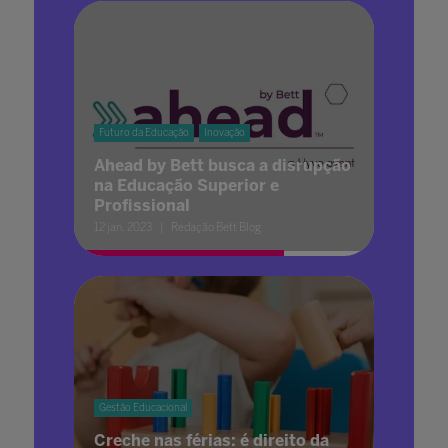
Futuro da Educação
Inovação
Ahead by Bett busca a disrupção
na Educação Superior e
Profissional
12 jan. 2023
Redação Bett Blog
Gestão Educacional
Creche nas férias: é direito da