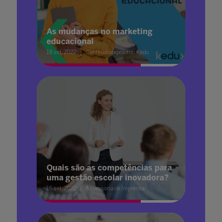
As mudanças no marketing
educacional
18 set. 2022
Conteúdo expositor: Kedu
Quais são as competências para
uma gestão escolar inovadora?
16 set. 2022
Assessoria de Imprensa