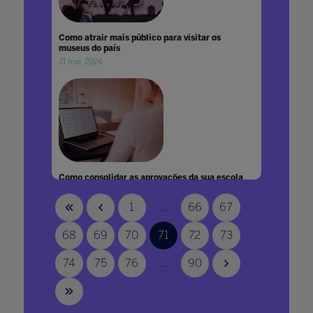
Como atrair mais público para visitar os
museus do país
21 mai. 2024
Como consolidar as aprovações da sua escola
no SiSU 2021
19 abr. 2021
1
...
66
67
68
69
70
71
72
73
74
75
76
...
90