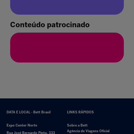
Como contornar as dificuldades para a
formação de cidadãos bilíngues?
04 mai. 2022
Conteúdo patrocinado
DATA E LOCAL - Bett Brasil
LINKS RÁPIDOS
Expo Center Norte
Sobre a Bett
Agência de Viagens Oficial
Rua José Bernardo Pinto, 333