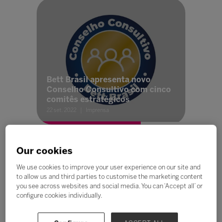
Bett Brasil apresenta novo
Conselho Consultivo com cinco
comitês estratégicos
22 set. 2022
Imprensa
Our cookies
We use cookies to improve your user experience on our site and
to allow us and third parties to customise the marketing content
you see across websites and social media. You can ‘Accept all’ or
configure cookies individually.
País precisa gastar mais com