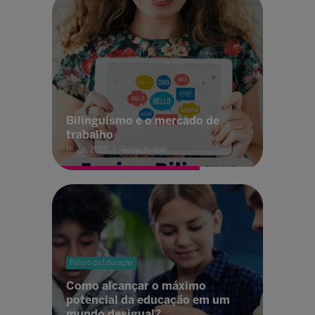
Bilinguismo e o mercado de
trabalho
16 jun. 2022
Redação Bett
Futuro da Educação
Como alcançar o máximo
potencial da educação em um
mundo desigual?