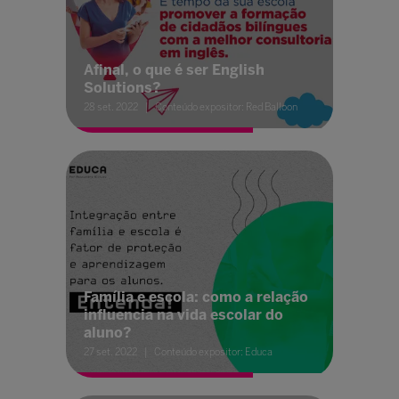
Afinal, o que é ser English
Solutions?
28 set. 2022
Conteúdo expositor: Red Balloon
Família e escola: como a relação
influencia na vida escolar do
aluno?
27 set. 2022
Conteúdo expositor: Educa