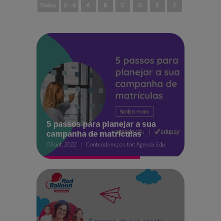
Todos
0 - 9
A
B
C
D
E
F
G
H
5 passos para planejar a sua
campanha de matrículas
03 out. 2022
Conteúdo expositor: Agenda Edu