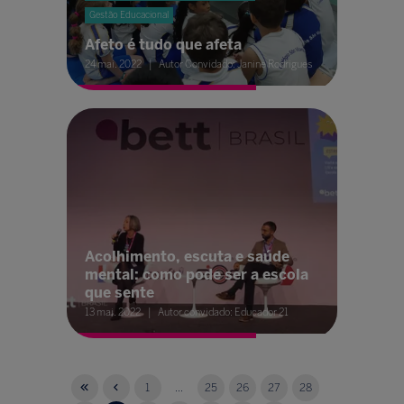
Gestão Educacional
Afeto é tudo que afeta
24 mai. 2022
Autor Convidado: Janine Rodrigues
Acolhimento, escuta e saúde
mental: como pode ser a escola
que sente
13 mai. 2022
Autor convidado: Educador 21
1
...
25
26
27
28