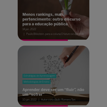
Menos rankings, mais
pertencimento: outro discurso
para a educação pública
14 jan. 2022
Paulo Blikstein, para a coluna O futuro se aprende
Estratégias de Aprendizagem
Metodologias de Ensino
Aprender deve ser um “fluir”, não
um “sofrer”
10 jan. 2022
Autor convidado: Romero Tori