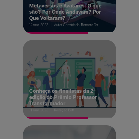
Metaversos e Avatares: O que
são? Por Onde Andavam? Por
Que Voltaram?
14 mar. 2022
Autor Convidado: Romero Tori
Conheça os finalistas da 2ª
edição do Prêmio Professor
Transformador
11 mar. 2022
Redação Bett