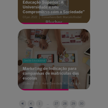
Educação Superior: A
Universidade e seu
Compromisso com a Sociedade”
03 jan. 2022
Conselheiro Bett: Marcelo Knobel
Gestão Educacional
Marketing de Indicação para
campanhas de matrículas das
escolas
20 dez. 2021
Autor Convidado: Alcino Ricoy Jr.
1
...
27
28
29
30