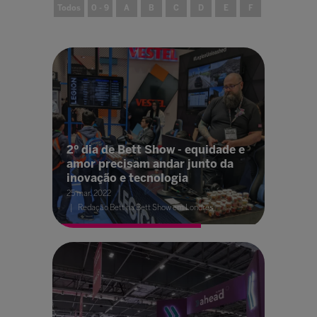
Todos
0 - 9
A
B
C
D
E
F
G
H
2º dia de Bett Show - equidade e
amor precisam andar junto da
inovação e tecnologia
25 mar. 2022
Redação Bett na Bett Show em Londres