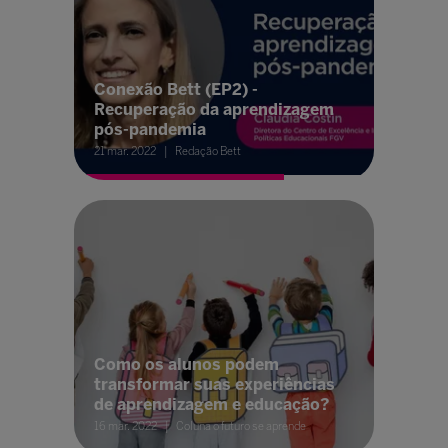
Conexão Bett (EP2) -
Recuperação da aprendizagem
pós-pandemia
21 mar. 2022
Redação Bett
Como os alunos podem
transformar suas experiências
de aprendizagem e educação?
16 mar. 2022
Coluna o futuro se aprende