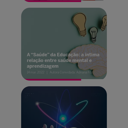
A “Saúde” da Educação: a íntima
relação entre saúde mental e
aprendizagem
14 mar. 2022
Autora Convidada: Adriana Fóz