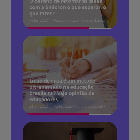
O desafio de retomar as aulas
com a ômicron o que esperar, o
que fazer?
02 fev. 2022
Autor convidado: Fernando Barão
Lição de casa é um método
ultrapassado na educação
brasileira? Veja opinião de
educadores
24 jan. 2022
Fonte: https://cultura.uol.com.br/