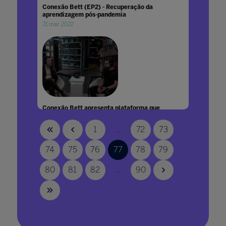
Conexão Bett (EP2) - Recuperação da
aprendizagem pós-pandemia
21 mar. 2022
Conexão Bett apresenta plataforma que
automatiza a produção de podcasts e
conteúdos educacionais
1
...
72
73
20 jul. 2026
74
75
76
77
78
79
80
81
82
...
90
Conexão Bett entrevista João Alegria e
Bruna Camargos sobre a retomada do projeto