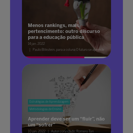
Menos rankings, mais
pertencimento: outro discurso
para a educação pública
14 jan. 2022
Paulo Blikstein, para a coluna O futuro se aprende
Estratégias de Aprendizagem
Metodologias de Ensino
Aprender deve ser um “fluir”, não
um “sofrer”
10 jan. 2022
Autor convidado: Romero Tori