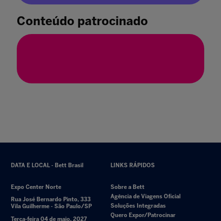
“A Cor da Cultura”
09 ago. 2023
Conteúdo patrocinado
DATA E LOCAL - Bett Brasil
LINKS RÁPIDOS
Expo Center Norte
Sobre a Bett
Agência de Viagens Oficial
Rua José Bernardo Pinto, 333
Soluções Integradas
Vila Guilherme - São Paulo/SP
Quero Expor/Patrocinar
Terça-feira 04 de maio, 2027