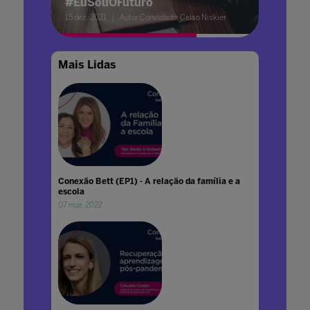
#EuSouOFuturo
15 dez. 2021
Autor Convidado: Celso Niskier
Mais Lidas
Conexão Bett (EP1) - A relação da família e a
escola
07 mar. 2022