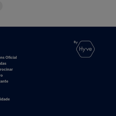
ns Oficial
adas
rocinar
ro
rante
cidade