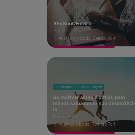
#EuSouOFuturo
15 dez. 2021
Autor Convidado: Celso Niskier
Estratégias de Aprendizagem
Se motivar aluno é difícil, pelo
menos saiba como não desmotivá
lo
08 dez. 2021
Autor convidado: Romero Tori