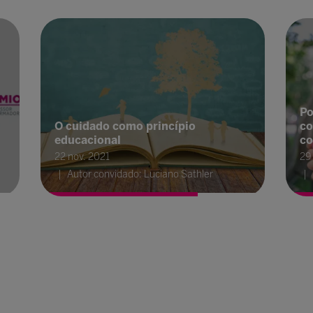
Po
O cuidado como princípio
co
educacional
co
22 nov. 2021
29
Autor convidado: Luciano Sathler