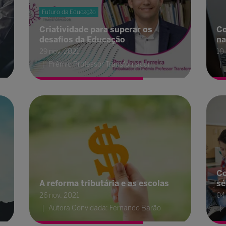
Futuro da Educação
Criatividade para superar os
Co
desafios da Educação
na
29 nov. 2021
10
Prêmio Professor Transfomador
-
Co
A reforma tributária e as escolas
sé
26 nov. 2021
04
Autora Convidada: Fernando Barão