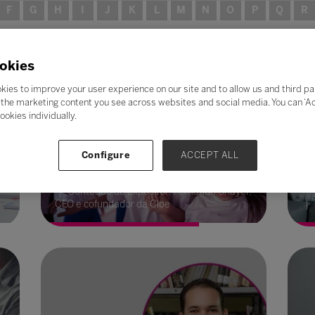
F
G
H
I
J
K
L
M
N
O
P
Q
R
okies
kies to improve your user experience on our site and to allow us and third pa
the marketing content you see across websites and social media. You can ‘Acc
ookies individually.
O papel das emoções no
In
e
pensamento e como isso afeta a
Ro
Configure
ACCEPT ALL
educação
in
01 dez. 2021
18
Conteúdo de Expositor: Fernando Shayer,
CEO e cofundador da Cloe