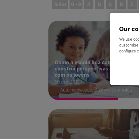
Todos
0 - 9
A
B
C
D
E
Our co
We use coo
customise 
configure c
Como a escola lida com o trauma 
constrói perspectivas de futuro
com os jovens
20 dez. 2021
Autor convidado: Gustavo Estanislau