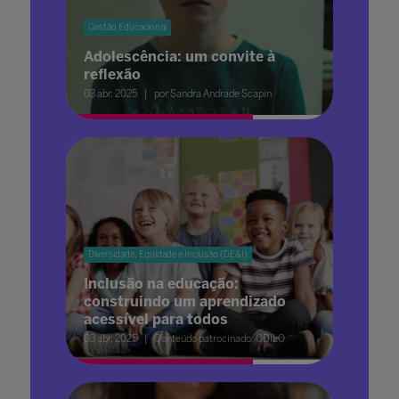
Gestão Educacional
Adolescência: um convite à
reflexão
03 abr. 2025
por Sandra Andrade Scapin
Diversidade, Equidade e Inclusão (DE&I)
Inclusão na educação:
construindo um aprendizado
acessível para todos
03 abr. 2025
Conteúdo patrocinado: ODILO