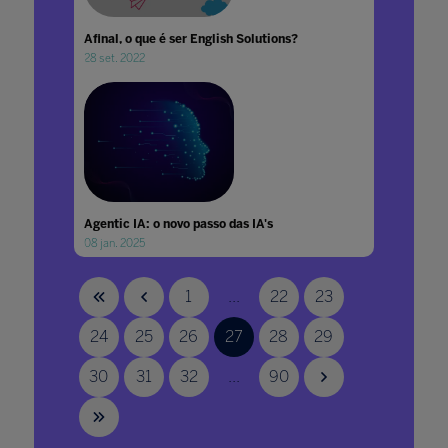
Afinal, o que é ser English Solutions?
28 set. 2022
Agentic IA: o novo passo das IA's
08 jan. 2025
1
...
22
23
24
25
26
27
28
29
30
31
32
...
90
Agora você pode ouvir as notícias do Bett
Blog
25 mai. 2023