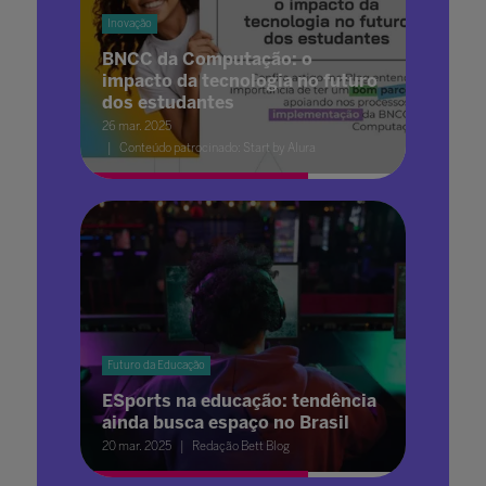
Inovação
BNCC da Computação: o
impacto da tecnologia no futuro
dos estudantes
26 mar. 2025
Conteúdo patrocinado: Start by Alura
Futuro da Educação
ESports na educação: tendência
ainda busca espaço no Brasil
20 mar. 2025
Redação Bett Blog