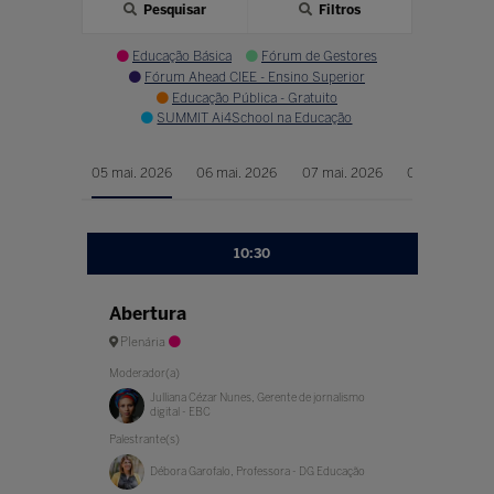
Pesquisar
Filtros
Educação Básica
Fórum de Gestores
Fórum Ahead CIEE - Ensino Superior
Educação Pública - Gratuito
SUMMIT Ai4School na Educação
05 mai. 2026
06 mai. 2026
07 mai. 2026
08 mai. 2026
10:30
Abertura
Plenária
Moderador(a)
Julliana Cézar Nunes, Gerente de jornalismo
digital - EBC
Palestrante(s)
Débora Garofalo, Professora - DG Educação