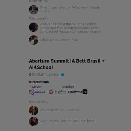
Moderador(a)
David Lucena, Gerente - Folhapress / Folha de
S.Paulo
Palestrante(s)
Vinicius Kitahara, Autor do Livro Felicidade
Corporativa, Prof. da Fundação Dom Cabral e
Consultor em Felicidade Corporativa - Vinning
Letícia Duffles, Gerente - Vale
Abertura Summit IA Bett Brasil +
AI4School
SUMMIT Ai4School
Oferecimento
Palestrante(s)
Sandro Bonás, CEO - Conexia
Claudia Valério, Diretora Geral - Bett Brasil