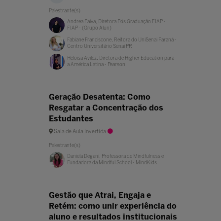
Palestrante(s)
Andrea Paiva, Diretora Pós Graduação FIAP -
FIAP - (Grupo Alun)
Fabiane Franciscone, Reitora do UniSenai Paraná -
Centro Universitário Senai PR
Heloisa Avilez, Diretora de Higher Education para
a América Latina - Pearson
Geração Desatenta: Como
Resgatar a Concentração dos
Estudantes
Sala de Aula Invertida
Palestrante(s)
Daniela Degani, Professora de Mindfulness e
Fundadora da Mindful School - MindKids
Gestão que Atrai, Engaja e
Retém: como unir experiência do
aluno e resultados institucionais