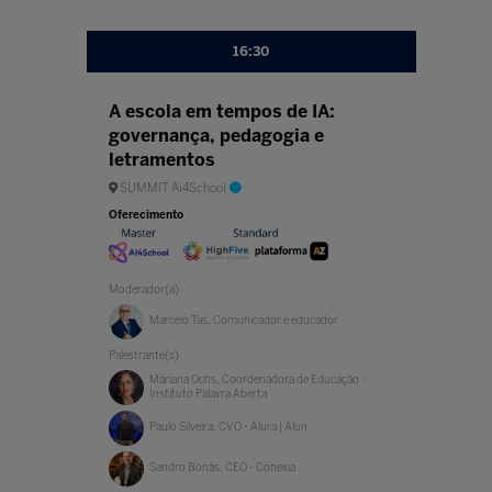
16:30
A escola em tempos de IA:
governança, pedagogia e
letramentos
SUMMIT Ai4School
Oferecimento
Moderador(a)
Marcelo Tas, Comunicador e educador
Palestrante(s)
Mariana Ochs, Coordenadora de Educação -
Instituto Palavra Aberta
Paulo Silveira, CVO - Alura | Alun
Sandro Bonás, CEO - Conexia