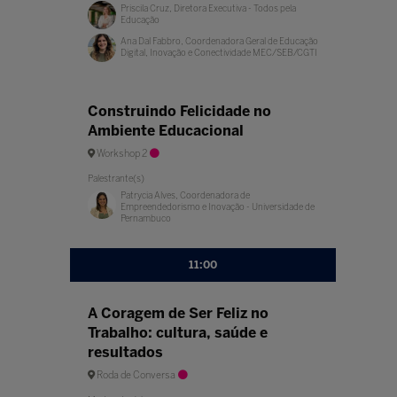
Priscila Cruz, Diretora Executiva - Todos pela
Educação
Ana Dal Fabbro, Coordenadora Geral de Educação
Digital, Inovação e Conectividade MEC/SEB/CGTI
Construindo Felicidade no
Ambiente Educacional
Workshop 2
Palestrante(s)
Patrycia Alves, Coordenadora de
Empreendedorismo e Inovação - Universidade de
Pernambuco
11:00
A Coragem de Ser Feliz no
Trabalho: cultura, saúde e
resultados
Roda de Conversa