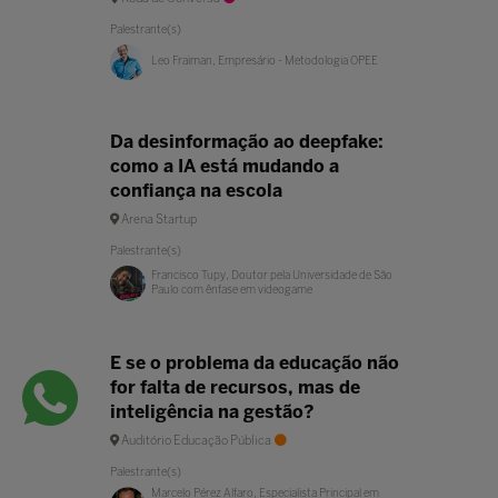
Palestrante(s)
Leo Fraiman, Empresário - Metodologia OPEE
Da desinformação ao deepfake:
como a IA está mudando a
confiança na escola
Arena Startup
Palestrante(s)
Francisco Tupy, Doutor pela Universidade de São
Paulo com ênfase em videogame
E se o problema da educação não
for falta de recursos, mas de
inteligência na gestão?
Auditório Educação Pública
Palestrante(s)
Marcelo Pérez Alfaro, Especialista Principal em