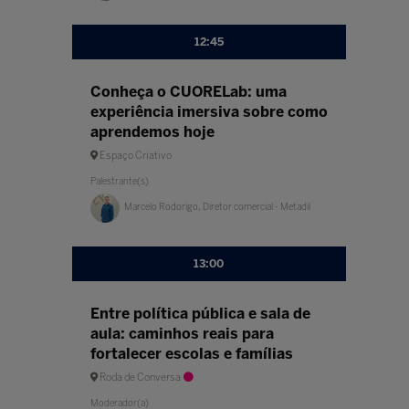
12:45
Conheça o CUORELab: uma
experiência imersiva sobre como
aprendemos hoje
Espaço Criativo
Palestrante(s)
Marcelo Rodorigo, Diretor comercial - Metadil
13:00
Entre política pública e sala de
aula: caminhos reais para
fortalecer escolas e famílias
Roda de Conversa
Moderador(a)