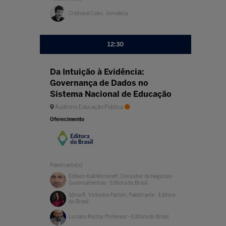
Cristobal Cobo, Jornalista
12:30
Da Intuição à Evidência:
Governança de Dados no
Sistema Nacional de Educação
Auditório Educação Pública
Oferecimento
Palestrante(s)
Edilson Kalil Michereff, Consultor de Negócios
Governamentais - Editora do Brasil
Sônia R. Victorino Fachini, Palestrante - Editora
do Brasil
Luciano Rocha, Professor - Editora do Brasil