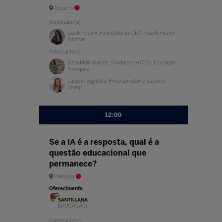
Aquário
Moderador(a)
Giselle Fouyer, Foundadora e CEO - Giselle Fouyer
Idiomas
Palestrante(s)
Katia Mello Dantas, Fundadora e CEO - Educação
Protegida
Luciene Tognetta, Professora Livre-docente -
Unesp
12:00
Se a IA é a resposta, qual é a
questão educacional que
permanece?
Plenária
Oferecimento
Palestrante(s)