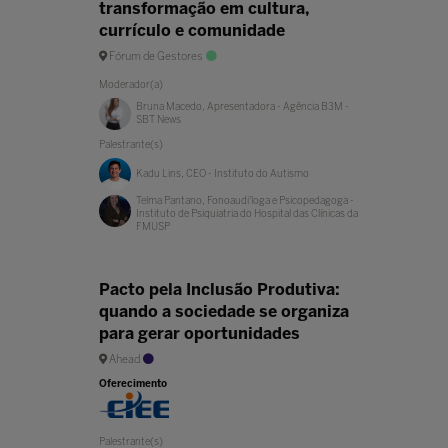
transformação em cultura,
currículo e comunidade
Fórum de Gestores
Moderador(a)
Bruna Macedo, Apresentadora - Agência B3M -
SBT News
Palestrante(s)
Kadu Lins, CEO - Instituto do Autismo
Telma Pantano, Fonoaudi'loga e Psicopedagoga -
Instituto de Psiquiatria do Hospital das Clínicas da
FMUSP
⁠Pacto pela Inclusão Produtiva:
quando a sociedade se organiza
para gerar oportunidades
Ahead
Oferecimento
Palestrante(s)