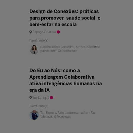
Design de Conexões: práticas
para promover saúde social e
bem-estar na escola
Espaço Criativo
Palestrante(s)
Carolina Costa Cavalcanti, Autora, docente e
palestrante - Collaborativos
Do Eu ao Nós: como a
Aprendizagem Colaborativa
ativa inteligências humanas na
era da IA
Workshop 1
Palestrante(s)
Ton Ferreira, Palestrante e consultor - Faz
Educação & Tecnologia