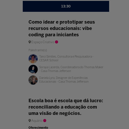
13:30
Como idear e prototipar seus
recursos educacionais: vibe
coding para iniciantes
Espaço Criativo
Palestrante(s)
Tanci Simões, Consultora e Pesquisadora -
CESAR School
Soraya Lacerda, Coordenadora do Thomas Maker
- Casa Thomas Jefferson
Daniela Lyra, Designer de Experiências
Educacionais - Casa Thomas Jefferson
Escola boa é escola que dá lucro:
reconciliando a educação com
uma visão de negócios.
Aquário
Oferecimento