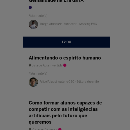
Genialidade na Era da IA
Palestrante(s)
Thiago Athanázio, Fundador - Amazing PRO
17:00
Alimentando o espírito humano
Sala de Aula Invertida
Palestrante(s)
Felipe Folgosi, Autor e CEO - Editora Yosemite
Como formar alunos capazes de
competir com as inteligências
artificiais pelo futuro que
queremos
Roda de Conversa