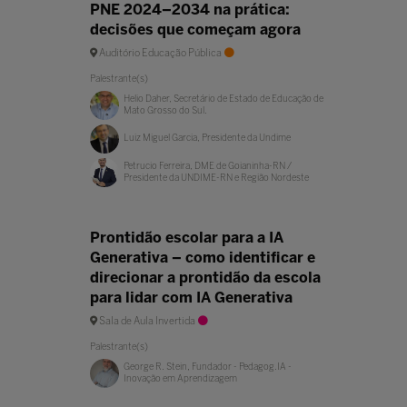
PNE 2024–2034 na prática:
decisões que começam agora
Auditório Educação Pública
Palestrante(s)
Helio Daher, Secretário de Estado de Educação de
Mato Grosso do Sul.
Luiz Miguel Garcia, Presidente da Undime
Petrucio Ferreira, DME de Goianinha-RN /
Presidente da UNDIME-RN e Região Nordeste
Prontidão escolar para a IA
Generativa – como identificar e
direcionar a prontidão da escola
para lidar com IA Generativa
Sala de Aula Invertida
Palestrante(s)
George R. Stein, Fundador - Pedagog.IA -
Inovação em Aprendizagem