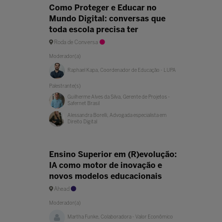
Como Proteger e Educar no
Mundo Digital: conversas que
toda escola precisa ter
Roda de Conversa
Moderador(a)
Raphael Kapa, Coordenador de Educação - LUPA
Palestrante(s)
Guilherme Alves da Silva, Gerente de Projetos -
Safernet Brasil
Alessandra Borelli, Advogada especialista em
Direito Digital
Ensino Superior em (R)evolução:
IA como motor de inovação e
novos modelos educacionais
Ahead
Moderador(a)
Martha Funke, Colaboradora - Valor Econômico