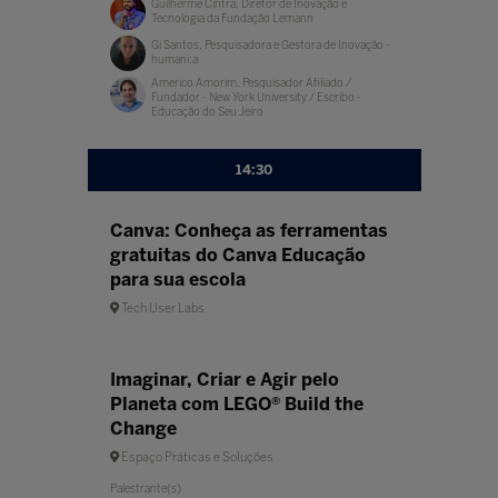
Guilherme Cintra, Diretor de Inovação e
Tecnologia da Fundação Lemann
Gi Santos, Pesquisadora e Gestora de Inovação -
humani:a
Americo Amorim, Pesquisador Afiliado /
Fundador - New York University / Escribo -
Educação do Seu Jeiro
14:30
Canva: Conheça as ferramentas
gratuitas do Canva Educação
para sua escola
Tech User Labs
Imaginar, Criar e Agir pelo
Planeta com LEGO® Build the
Change
Espaço Práticas e Soluções
Palestrante(s)