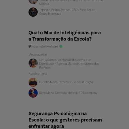
Venture Capital - Rosey Ventures - CVC do Grupo
Marista
Jeferson Vinhas Ferreira, CEO / Vice-Reitor -
Grupo Integrado
Qual o Mix de Inteligências para
a Transformação da Escola?
Fórum de Gestores
Moderador(a)
Cíntia Gomes, Diretora Institucional e de
Diversidade - Agência Mural de Jornalismo das
Periferias
Palestrante(s)
Luciano Meira, Professor - Proz Educação
Silvio Meira, Cientista-chefe da TDS.company
Segurança Psicológica na
Escola: o que gestores precisam
enfrentar agora