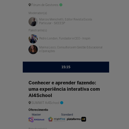
Fórum de Gestores
Moderador(a)
Marcos Menichetti, Editor Revista Escola
Particular - SIEEESP
Palestrante(s)
Pedro London, Fundador e CEO - Inspin
Marina Locci, Consultora em Gestão Educacional
e Operações
15:15
Conhecer e aprender fazendo:
uma experiência interativa com
AI4School
SUMMIT Ai4School
Oferecimento