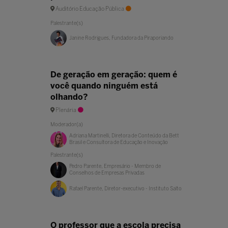
Auditório Educação Pública
Palestrante(s)
Janine Rodrigues, Fundadora da Piraporiando
De geração em geração: quem é
você quando ninguém está
olhando?
Plenária
Moderador(a)
Adriana Martinelli, Diretora de Conteúdo da Bett
Brasil e Consultora de Educação e Inovação
Palestrante(s)
Pedro Parente, Empresário - Membro de
Conselhos de Empresas Privadas
Rafael Parente, Diretor-executivo - Instituto Salto
O professor que a escola precisa