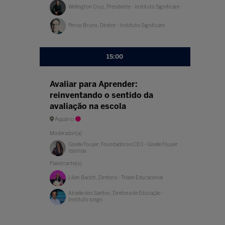
Wellington Cruz, Presidente - Instituto Significare
Percio Bruno, Diretor - Instituto Significare
15:00
Avaliar para Aprender:
reinventando o sentido da
avaliação na escola
Aquário
Moderador(a)
Giselle Fouyer, Foundadora e CEO - Giselle Fouyer
Idiomas
Palestrante(s)
Lilian Bacich, Diretora - Tríade Educacional
Alcielle dos Santos, Diretora de Educação -
Instituto iungo