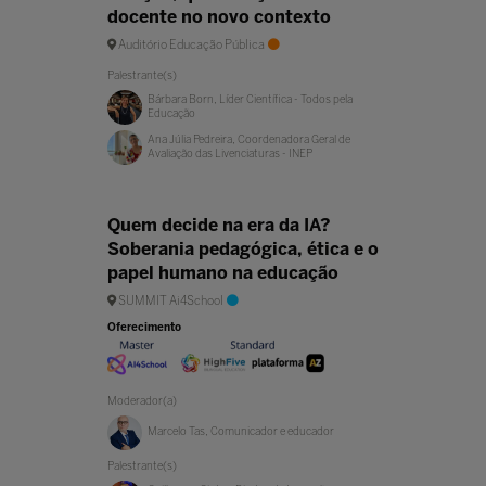
docente no novo contexto
Auditório Educação Pública
Palestrante(s)
Bárbara Born, Líder Científica - Todos pela
Educação
Ana Júlia Pedreira, Coordenadora Geral de
Avaliação das Livenciaturas - INEP
Quem decide na era da IA?
Soberania pedagógica, ética e o
papel humano na educação
SUMMIT Ai4School
Oferecimento
Moderador(a)
Marcelo Tas, Comunicador e educador
Palestrante(s)