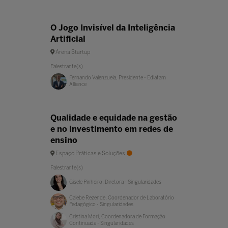
O Jogo Invisível da Inteligência
Artificial
Arena Startup
Palestrante(s)
Fernando Valenzuela, Presidente - Edlatam
Alliance
Qualidade e equidade na gestão
e no investimento em redes de
ensino
Espaço Práticas e Soluções
Palestrante(s)
Gisele Pinheiro, Diretora - Singularidades
Calebe Rezende, Coordenador de Laboratório
Pedagógico - Singularidades
Cristina Mori, Coordenadora de Formação
Continuada - Singularidades