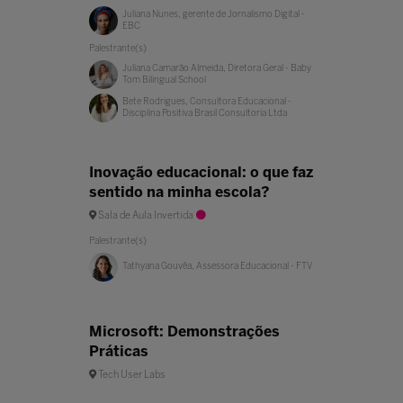
Juliana Nunes, gerente de Jornalismo Digital -
EBC
Palestrante(s)
Juliana Camarão Almeida, Diretora Geral - Baby
Tom Bilingual School
Bete Rodrigues, Consultora Educacional -
Disciplina Positiva Brasil Consultoria Ltda
Inovação educacional: o que faz
sentido na minha escola?
Sala de Aula Invertida
Palestrante(s)
Tathyana Gouvêa, Assessora Educacional - FTV
Microsoft: Demonstrações
Práticas
Tech User Labs