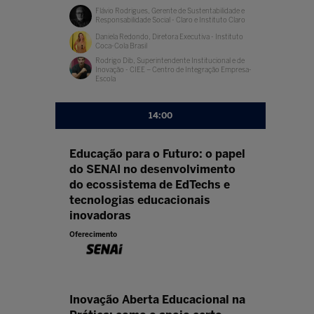
Flávio Rodrigues, Gerente de Sustentabilidade e
Responsabilidade Social - Claro e Instituto Claro
Daniela Redondo, Diretora Executiva - Instituto
Coca-Cola Brasil
Rodrigo Dib, Superintendente Institucional e de
Inovação - CIEE – Centro de Integração Empresa-
Escola
14:00
Educação para o Futuro: o papel
do SENAI no desenvolvimento
do ecossistema de EdTechs e
tecnologias educacionais
inovadoras
Oferecimento
Inovação Aberta Educacional na