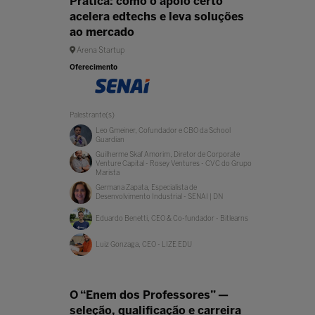
Prática: como o apoio certo
acelera edtechs e leva soluções
ao mercado
Arena Startup
Oferecimento
Palestrante(s)
Leo Gmeiner, Cofundador e CBO da School
Guardian
Guilherme Skaf Amorim, Diretor de Corporate
Venture Capital - Rosey Ventures - CVC do Grupo
Marista
Germana Zapata, Especialista de
Desenvolvimento Industrial - SENAI | DN
Eduardo Benetti, CEO & Co-fundador - Bitlearns
Luiz Gonzaga, CEO - LIZE EDU
O “Enem dos Professores” —
seleção, qualificação e carreira