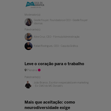
Moderador(a)
Giselle Fouyer, Foundadora e CEO - Giselle Fouyer
Idiomas
Palestrante(s)
Aline Cruz, CEO - Fórmula Administração
Rafael Rodrigues, CEO - Casa da Gráfica
Leve o coração para o trabalho
Plenária
Palestrante(s)
João Branco, Escritor e especialista em marketing
- Ex-CMO do MC Donald's
Mais que aceitação: como
neurodiversidade exige